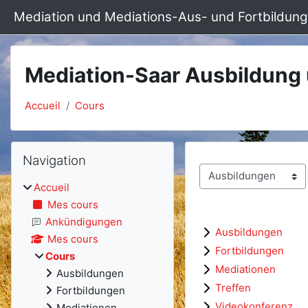
Passer au contenu principal
Mediation und Mediations-Aus- und Fortbildung
Mediation-Saar Ausbildung
Accueil
Cours
Blocs
Passer Navigation
Navigation
Catégories de cours
Accueil
Mes cours
Ankündigungen
Ausbildungen
Mes cours
Fortbildungen
Cours
Mediationen
Ausbildungen
Treffen
Fortbildungen
Videokonferenz
Mediationen