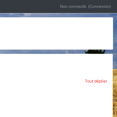
Non connecté. (
Connexion
)
rs
Tout déplier