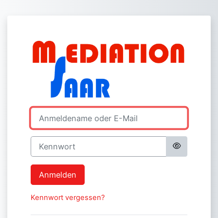
Zum Hauptinhalt
Anmelden bei 'M
Kontoerstellung abbrechen
Anmeldename oder E-Mail
Kennwort
Anmelden
Kennwort vergessen?