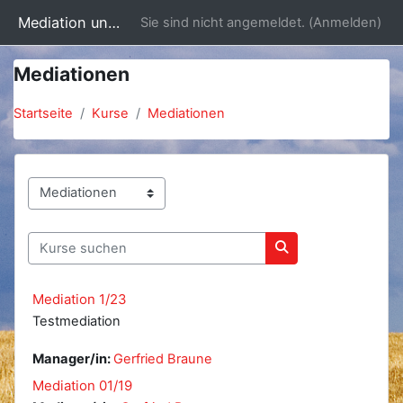
Zum Hauptinhalt
Mediation und Mediations-Aus- und Fortbildung
Sie sind nicht angemeldet. (
Anmelden
)
Mediationen
Startseite
Kurse
Mediationen
Kursbereiche
Kurse suchen
Kurse suchen
Mediation 1/23
Testmediation
Manager/in:
Gerfried Braune
Mediation 01/19