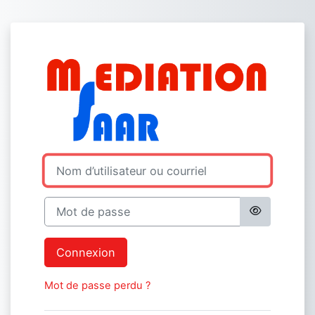
Passer au contenu principal
Connexion à Med
Procédure de création de compte
Nom d’utilisateur ou courriel
Mot de passe
Connexion
Mot de passe perdu ?